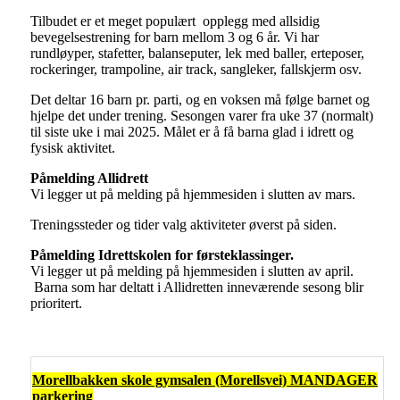
Tilbudet er et meget populært opplegg med allsidig
bevegelsestrening for barn mellom 3 og 6 år. Vi har
rundløyper, stafetter, balanseputer, lek med baller, erteposer,
rockeringer, trampoline, air track, sangleker, fallskjerm osv.
Det deltar 16 barn pr. parti, og en voksen må følge barnet og
hjelpe det under trening. Sesongen varer fra uke 37 (normalt)
til siste uke i mai 2025. Målet er å få barna glad i idrett og
fysisk aktivitet.
Påmelding Allidrett
Vi legger ut på melding på hjemmesiden i slutten av mars.
Treningssteder og tider valg aktiviteter øverst på siden.
Påmelding Idrettskolen for førsteklassinger.
Vi legger ut på melding på hjemmesiden i slutten av april.
Barna som har deltatt i Allidretten inneværende sesong blir
prioritert.
Morellbakken skole gymsalen (Morellsvei) MANDAGER
parkering