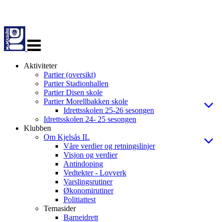
Veksle
navigasjon
Aktiviteter
Partier (oversikt)
Partier Stadionhallen
Partier Disen skole
Partier Morellbakken skole
Idrettsskolen 25-26 sesongen
Idrettsskolen 24- 25 sesongen
Klubben
Om Kjelsås IL
Våre verdier og retningslinjer
Visjon og verdier
Antindoping
Vedtekter - Lovverk
Varslingsrutiner
Økonomirutiner
Politiattest
Temasider
Barneidrett