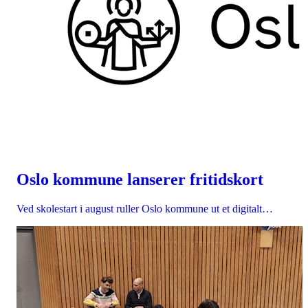
Oslo kommune lanserer fritidskort
Ved skolestart i august ruller Oslo kommune ut et digitalt…