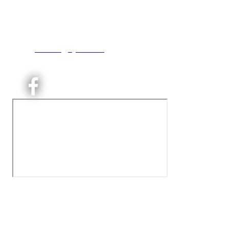
Engebråtveien 11
inng. Neptunveien 8 -12
0493 Oslo
T:
9191 1913
E:
kontoret@kjelsaas.no
Orgnr: ‍975 663 450