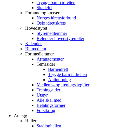
Trygge barn i idretten
Skadefri
Forbund og kretser
Norges idrettsforbund
Oslo idrettskrets
Hovedstyret
Styremedlemmer
Referater hovedstyremøter
Kalender
Bli medlem
For medlemmer
Arrangementer
Temasider
Barneidrett
Trygge barn i idretten
Antindoping
Medlems- og treningsavgifter
Treningstider
Utstyr
Alle skal med
Betalingsformer
Forsikring
Anlegg
Haller
Stadionhallen